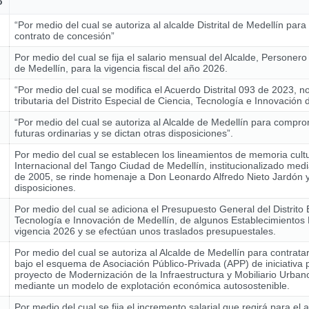
o
“Por medio del cual se autoriza al alcalde Distrital de Medellín para
contrato de concesión”
Por medio del cual se fija el salario mensual del Alcalde, Personer
de Medellín, para la vigencia fiscal del año 2026.
“Por medio del cual se modifica el Acuerdo Distrital 093 de 2023, n
tributaria del Distrito Especial de Ciencia, Tecnología e Innovación 
“Por medio del cual se autoriza al Alcalde de Medellín para compro
futuras ordinarias y se dictan otras disposiciones”.
Por medio del cual se establecen los lineamientos de memoria cultur
Internacional del Tango Ciudad de Medellín, institucionalizado med
de 2005, se rinde homenaje a Don Leonardo Alfredo Nieto Jardón y
disposiciones.
Por medio del cual se adiciona el Presupuesto General del Distrito 
Tecnología e Innovación de Medellín, de algunos Establecimientos 
vigencia 2026 y se efectúan unos traslados presupuestales.
Por medio del cual se autoriza al Alcalde de Medellín para contrata
bajo el esquema de Asociación Público-Privada (APP) de iniciativa p
proyecto de Modernización de la Infraestructura y Mobiliario Urban
mediante un modelo de explotación económica autosostenible.
Por medio del cual se fija el incremento salarial que regirá para el