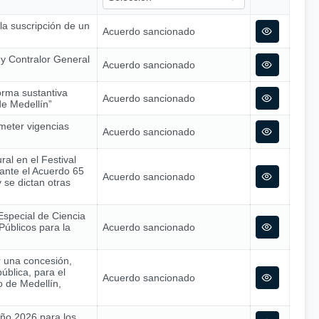
 la suscripción de un
Acuerdo sancionado
o y Contralor General
Acuerdo sancionado
orma sustantiva
Acuerdo sancionado
de Medellín”
meter vigencias
Acuerdo sancionado
al en el Festival
iante el Acuerdo 65
Acuerdo sancionado
 se dictan otras
Especial de Ciencia
Públicos para la
Acuerdo sancionado
r una concesión,
ública, para el
Acuerdo sancionado
o de Medellín,
 año 2026 para los