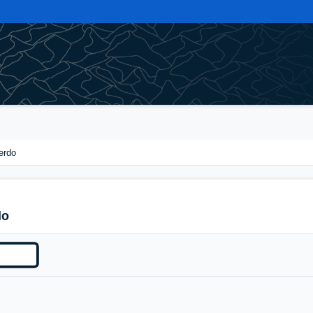
erdo
do