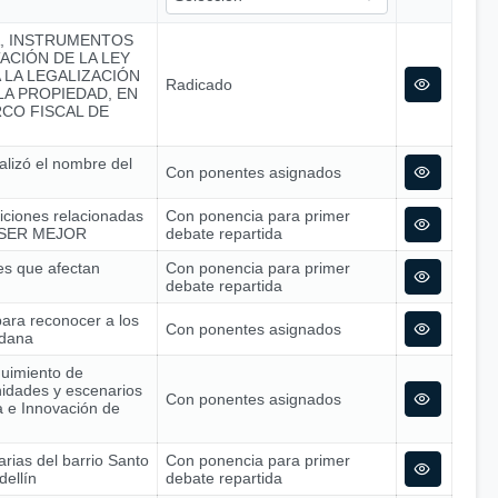
A, INSTRUMENTOS
ACIÓN DE LA LEY
A LA LEGALIZACIÓN
Radicado
A PROPIEDAD, EN
CO FISCAL DE
alizó el nombre del
Con ponentes asignados
siciones relacionadas
Con ponencia para primer
 – SER MEJOR
debate repartida
nes que afectan
Con ponencia para primer
debate repartida
para reconocer a los
Con ponentes asignados
adana
guimiento de
nidades y escenarios
Con ponentes asignados
ía e Innovación de
arias del barrio Santo
Con ponencia para primer
dellín
debate repartida