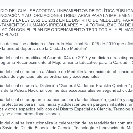
DIO DEL CUAL SE ADOPTAN LINEAMIENTOS DE POLÍTICA PÚBLIC
ANCIACIÓN Y AUTORIZACIONES TRIBUTARIAS PARA LA IMPLEMENT
 2020 Y LA LEY 1561 DE 2012 EN EL DISTRITO DE MEDELLÍN, PAR
NTAMIENTOS HUMANOS IRREGULARES Y LA FORMALIZACIÓN DE L
LACIÓN CON EL PLAN DE ORDENAMIENTO TERRITORIAL Y EL MAR
O PLAZO
io del cual se adiciona el Acuerdo Municipal No. 025 de 2010 que ofici
y la unidad deportiva de la Ciudad de Medellín”
o del cual se modifica el Acuerdo 044 de 2017 y se dictan otras dispo
Programa Reconocimiento al Mejoramiento Educativo para la Calidad
o del cual se autoriza al Alcalde de Medellín la asunción de obligacio
stos de vigencias futuras ordinarias y excepcionales
o del cual se crea la Distinción "General Valdemar Franklin Quintero" 
 de la Policía Nacional con méritos excepcionales en seguridad ciud
o del cual se adoptan lineamientos para la identificación, gestión y se
 protectores para niños, niñas y adolescentes en parques infantiles, u
os y otros espacios públicos del Distrito Especial de Ciencia, Tecnolog
, y se dictan otras disposiciones
o del cual se institucionaliza la celebración de las festividades comunit
Savio del Distrito Especial de Ciencia, Tecnología e Innovación de Me