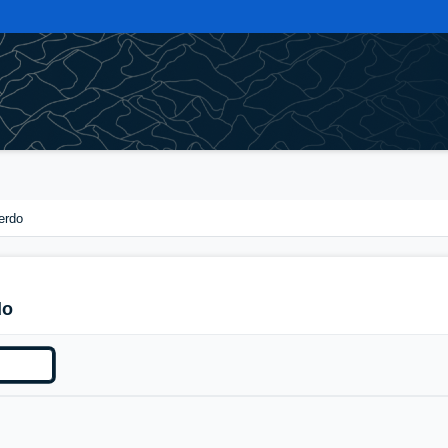
erdo
do