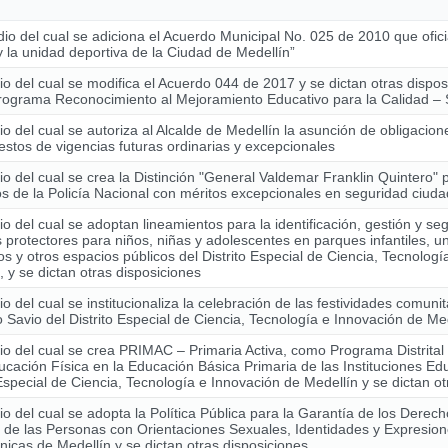
io del cual se adiciona el Acuerdo Municipal No. 025 de 2010 que ofici
y la unidad deportiva de la Ciudad de Medellín”
o del cual se modifica el Acuerdo 044 de 2017 y se dictan otras dispo
Programa Reconocimiento al Mejoramiento Educativo para la Calidad
o del cual se autoriza al Alcalde de Medellín la asunción de obligacio
stos de vigencias futuras ordinarias y excepcionales
o del cual se crea la Distinción "General Valdemar Franklin Quintero" 
 de la Policía Nacional con méritos excepcionales en seguridad ciud
o del cual se adoptan lineamientos para la identificación, gestión y se
 protectores para niños, niñas y adolescentes en parques infantiles, u
os y otros espacios públicos del Distrito Especial de Ciencia, Tecnolog
, y se dictan otras disposiciones
o del cual se institucionaliza la celebración de las festividades comunit
Savio del Distrito Especial de Ciencia, Tecnología e Innovación de Me
o del cual se crea PRIMAC – Primaria Activa, como Programa Distrital
ucación Física en la Educación Básica Primaria de las Instituciones Edu
 Especial de Ciencia, Tecnología e Innovación de Medellín y se dictan o
o del cual se adopta la Política Pública para la Garantía de los Derech
de las Personas con Orientaciones Sexuales, Identidades y Expresio
cas de Medellín y se dictan otras disposiciones