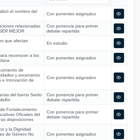
alizó el nombre del
Con ponentes asignados
siciones relacionadas
Con ponencia para primer
 – SER MEJOR
debate repartida
nes que afectan
En estudio
para reconocer a los
Con ponentes asignados
adana
guimiento de
nidades y escenarios
Con ponentes asignados
ía e Innovación de
arias del barrio Santo
Con ponencia para primer
dellín
debate repartida
 de Fortalecimiento
Con ponencia para primer
cativas Oficiales del
debate repartida
tras disposiciones
os y la Dignidad
nes de Género No
Con ponentes asignados