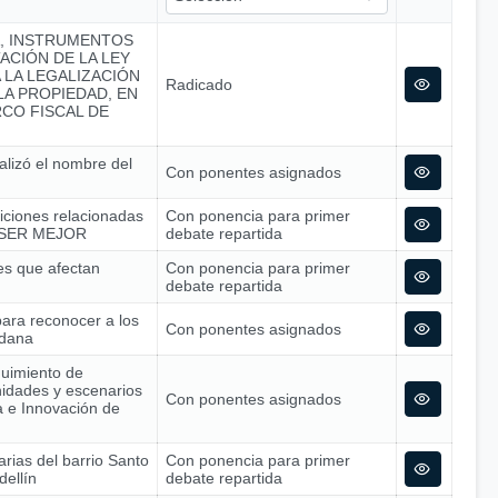
A, INSTRUMENTOS
ACIÓN DE LA LEY
A LA LEGALIZACIÓN
Radicado
A PROPIEDAD, EN
CO FISCAL DE
alizó el nombre del
Con ponentes asignados
siciones relacionadas
Con ponencia para primer
 – SER MEJOR
debate repartida
nes que afectan
Con ponencia para primer
debate repartida
para reconocer a los
Con ponentes asignados
adana
guimiento de
nidades y escenarios
Con ponentes asignados
ía e Innovación de
arias del barrio Santo
Con ponencia para primer
dellín
debate repartida