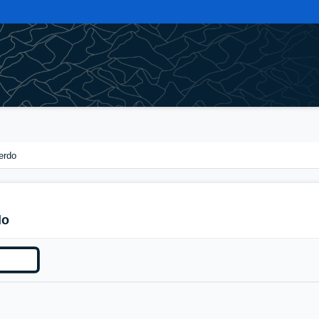
erdo
do