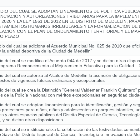
DIO DEL CUAL SE ADOPTAN LINEAMIENTOS DE POLÍTICA PÚBLIC
ANCIACIÓN Y AUTORIZACIONES TRIBUTARIAS PARA LA IMPLEMENT
 2020 Y LA LEY 1561 DE 2012 EN EL DISTRITO DE MEDELLÍN, PAR
NTAMIENTOS HUMANOS IRREGULARES Y LA FORMALIZACIÓN DE L
LACIÓN CON EL PLAN DE ORDENAMIENTO TERRITORIAL Y EL MAR
O PLAZO
io del cual se adiciona el Acuerdo Municipal No. 025 de 2010 que ofici
y la unidad deportiva de la Ciudad de Medellín”
o del cual se modifica el Acuerdo 044 de 2017 y se dictan otras dispo
Programa Reconocimiento al Mejoramiento Educativo para la Calidad
o del cual se autoriza al Alcalde de Medellín la asunción de obligacio
stos de vigencias futuras ordinarias y excepcionales
o del cual se crea la Distinción "General Valdemar Franklin Quintero" 
 de la Policía Nacional con méritos excepcionales en seguridad ciud
o del cual se adoptan lineamientos para la identificación, gestión y se
 protectores para niños, niñas y adolescentes en parques infantiles, u
os y otros espacios públicos del Distrito Especial de Ciencia, Tecnolog
, y se dictan otras disposiciones
o del cual se institucionaliza la celebración de las festividades comunit
Savio del Distrito Especial de Ciencia, Tecnología e Innovación de Me